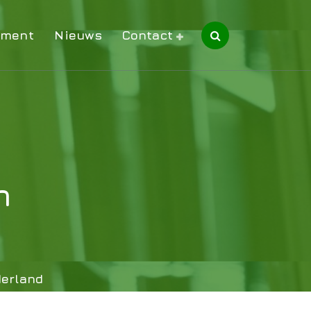
iment
Nieuws
Contact
n
derland