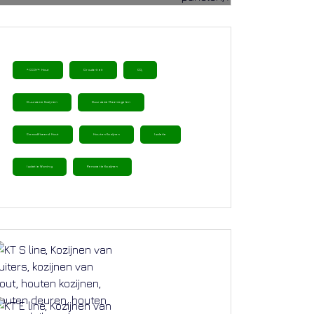
ACCOYA Hout
Circulariteit
CO₂
Duurzame Kozijnen
Duurzame Maatregelen
Gemodificeerd Hout
Houten Kozijnen
Isolatie
Isolatie Woning
Renovatie Kozijnen