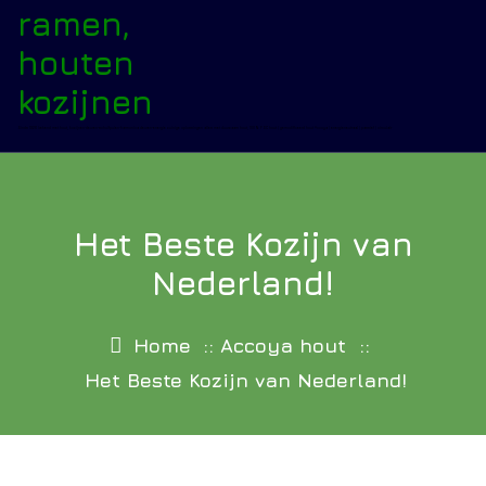
Sinds 1926 bekend met hout, kozijnen-deuren-schuifpuien-harmonica deuren-energie zuinige oplossingen alles met duurzaam hout, 100% FSC hout | gemodificeerd hout Accoya | energieneutraal | passief | circulair
Het Beste Kozijn van
Nederland!
Home
::
Accoya hout
::
Het Beste Kozijn van Nederland!