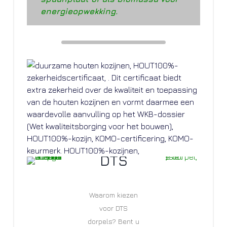
energieopwekking.
CE-
Markeri
Plaatse
Wat is
Dorpel
ng op
n van
een
s van
kozijne
houten
architr
DTS
n
kozijne
aaf?
Waaro
n
m
Waarom kiezen
Wat is CE op
Accoya
Architraven op
voor DTS
een raam deur
maat Een
Hoe houten
dorpels? Bent u
hout
of kozijn? Wat