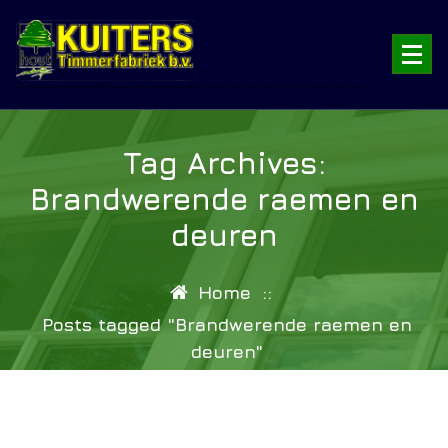
Skip
to
content
Sinds 1926 bekend met hout, kozijnen-deuren-schuifpuien-harmonica deuren-energie zuinige oplossingen alles met duurzaam hout, 100% FSC hout | gemodificeerd hout Accoya | energieneutraal | passief | circulair
Tag Archives:
Brandwerende raemen en
deuren
Home
::
Posts tagged "Brandwerende raemen en
deuren"