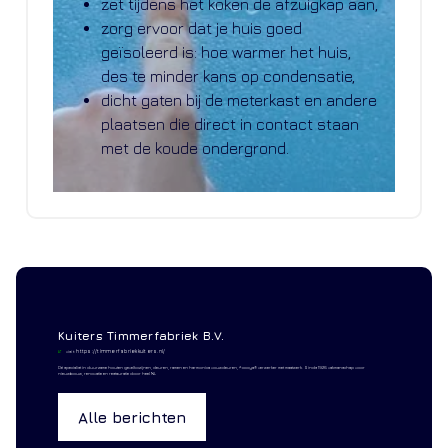
zet tijdens het koken de afzuigkap aan,
zorg ervoor dat je huis goed
geïsoleerd is: hoe warmer het huis,
des te minder kans op condensatie,
dicht gaten bij de meterkast en andere
plaatsen die direct in contact staan
met de koude ondergrond.
Kuiters Timmerfabriek B.V.
https://timmerfabriekkuiters.nl/
visit:
Dé specialist in duurzame houten gevelkozijnen, deuren, ramen en harmonica vouwdeuren, Accoya® verwerker met maatwerk. Sinds 1926 vakmanschap voor
nieuwbouw, renovatie en restauratie door heel NL
Alle berichten