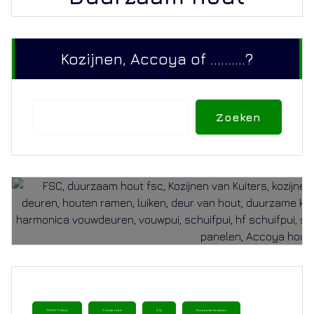
Kozijnen, Accoya of ..........?
Zoeken
Zoeken
ACCOYA Hout
Circulariteit
CO₂
Duurzame Kozijnen