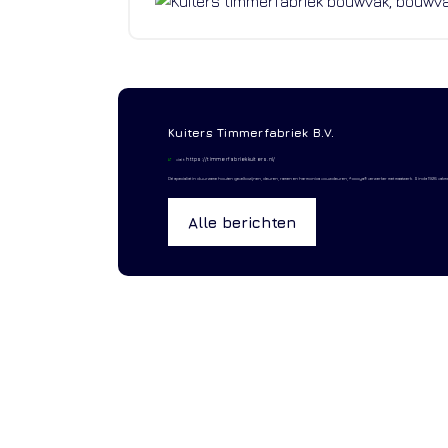
Kuiters Timmerfabriek B.V.
https://timmerfabriekkuiters.nl/
visit:
Dé specialist in duurzame houten gevelkozijnen, deuren, ramen en harmonica vouwdeuren, Accoya® verwerker met maatwerk. Sinds 1926 vakm
Alle berichten