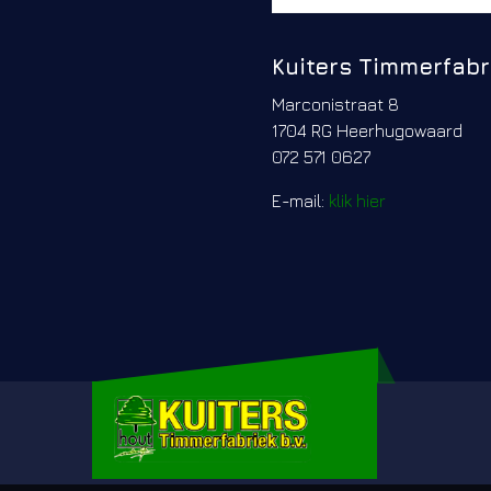
Kuiters Timmerfabri
Marconistraat 8
1704 RG Heerhugowaard
072 571 0627
E-mail:
klik hier