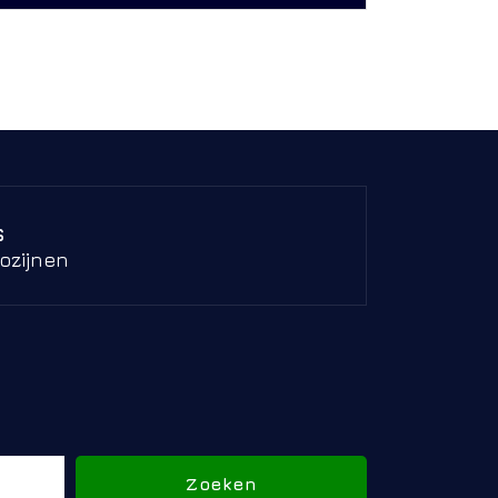
s
ozijnen
Zoeken