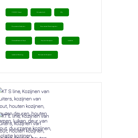
ACCOYA Hout
Circulariteit
CO₂
Duurzame Kozijnen
Duurzame Maatregelen
Gemodificeerd Hout
Houten Kozijnen
Isolatie
Isolatie Woning
Renovatie Kozijnen